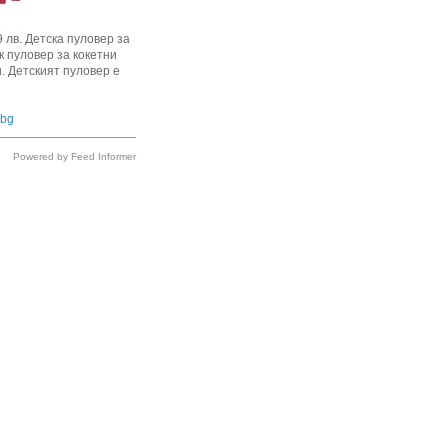
9 лв. Детска пуловер за
 пуловер за кокетни
. Детският пуловер е
.bg
Powered by Feed Informer