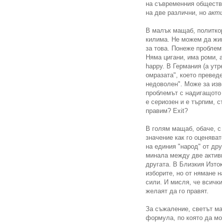
на съвременния обществ
на две различни, но
акт
В малък мащаб, политкор
килима. Не можем да жив
за това. Понеже проблемъ
Няма цигани, има роми, 
happy. В Германия (а утр
омразата", което превед
недоволен". Може за изв
проблемът с надигащото 
е сериозен и е търпим, 
правим? Exit?
В голям мащаб, обаче, с
значение как го оценява
на единия "народ" от др
минала между две активн
другата. В Близкия Изток
изборите, но от нямане 
сили. И мисля, че всички
желаят да го правят.
За съжаление, светът м
формула, по която да м