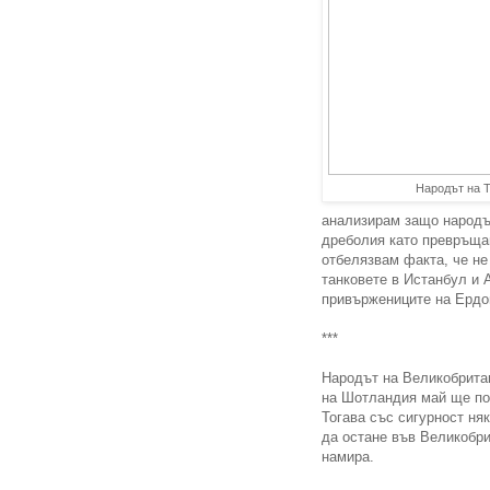
Народът на Т
анализирам защо народът
дреболия като превръщан
отбелязвам факта, че не
танковете в Истанбул и А
привържениците на Ердог
***
Народът на Великобрита
на Шотландия май ще пои
Тогава със сигурност ня
да остане във Великобри
намира.