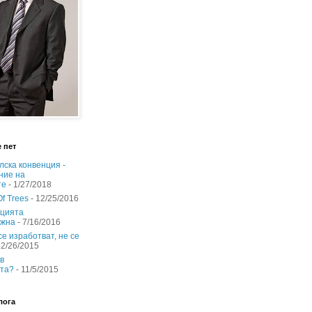
 пет
лска конвенция -
ние на
те
- 1/27/2018
Of Trees
- 12/25/2016
цията
ожна
- 7/16/2016
е изработват, не се
12/26/2015
в
та?
- 11/5/2015
лога