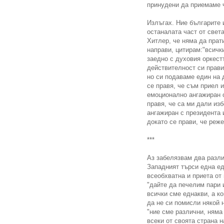
принудени да приемаме 
Излъгах. Ние българите
останалата част от света
Хитлер, че няма да прат
направи, цитирам:"всичк
заедно с духовия оркест
действителност си прави
но си подаваме един на 
се правя, че съм приел и
емоционално ангажиран с
правя, че са ми дали изб
ангажиран с президента 
докато се прави, че реж
***
Аз забелязвам два разли
Западният търси една ед
всеобхватна и приета от
"дайте да печелим пари 
всички сме еднакви, а ко
да не си помисли някой 
"ние сме различни, няма
всеки от своята страна 