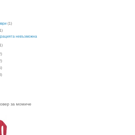
мври
(1)
1)
крацията невъзможна
1)
2)
2)
5)
3)
ловер за момиче