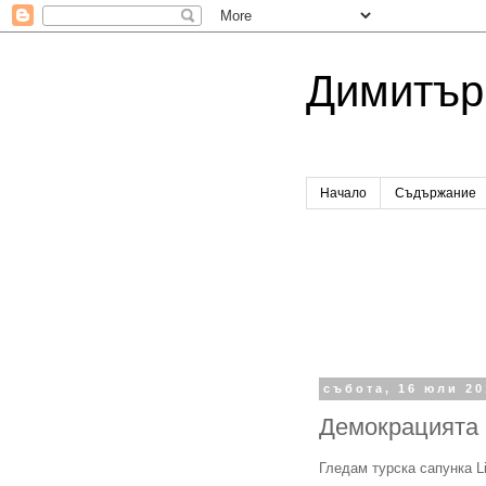
Димитър
Начало
Съдържание
събота, 16 юли 20
Демокрацията
Гледам турска сапунка Li