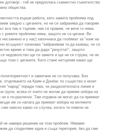
ен договор - той не предполага съвместно съжителство
ивни
общества.
ектността върши работа, като замита проблема под
еем заедно с циганите, но ни се забранява да говорим
т все пак е търпим, ние се правим, че вече го няма.
а с ромите проблеми няма, защото не са цигани. Be
е несъмнено и у нас) започнаха да глобяват за "език на
ено всъщност означава "забранявам ти да казваш, че си
естно време и това да даде "резултат", защото
се недоволство ще се замете и ще ни се струва, че не
също този с циганите. Като стане нетърпим какво ще
 политкоректност и замитане не се получава. Без
те, отцепването на Крим и Донбас по същество е екзит
угия "народ" поради това, че разделителната линия е
и групи, всяка от които не желае да приеме избора на
 не е по-различно. Там отдавна не могат да си приемат
накъде им се налага да приемат избора на великите
 сме наясно какво се случва, когато те повече не
ай не намира решение на този проблем. Нямаме
ожем да споделяме една и съща територия, без да сме