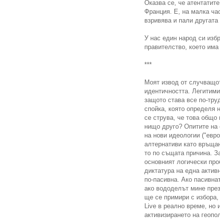
Оказва се, че атентатите
Франция. Е, на малка час
взривява и пали другата 
У нас един народ си изб
правителство, което има
***
Моят извод от случващот
идентичността. Легитими
защото става все по-тру
спойка, която определя 
се струва, че това общо
нищо друго? Опитите на
на нови идеологии ("евр
алтернативи като връща
то по същата причина. З
основният логически про
диктатура на една актив
по-пасивна. Ако пасивнат
ако вододелът мине през
ще се примири с избора,
Live в реално време, но 
активизирането на геопо