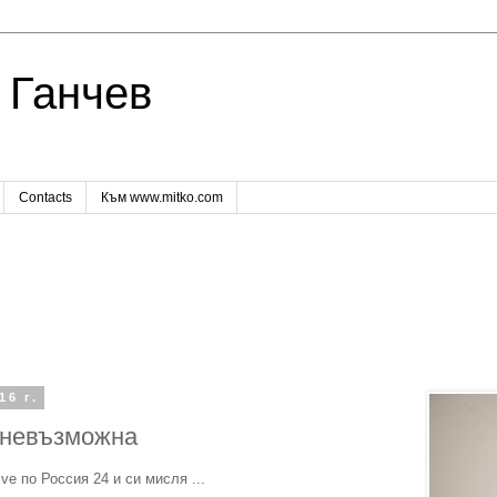
 Ганчев
Contacts
Към www.mitko.com
16 г.
 невъзможна
ve по Россия 24 и си мисля ...