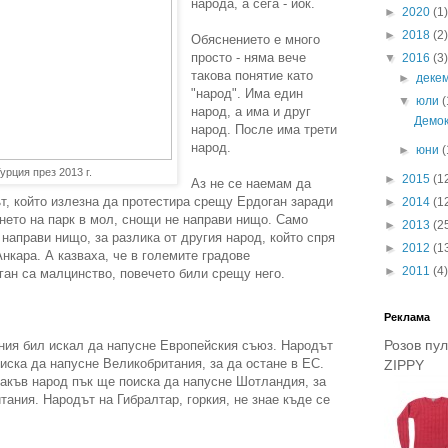
народа, а сега - йок.
►
2020
(1)
►
2018
(2)
Обяснението е много
просто - няма вече
▼
2016
(3)
такова понятие като
►
деке
"народ". Има един
▼
юли
(
народ, а има и друг
Демо
народ. После има трети
народ.
►
юни
(
урция през 2013 г.
►
2015
(1
Аз не се наемам да
, който излезна да протестира срещу Ердоган заради
►
2014
(1
ето на парк в мол, снощи не направи нищо. Само
►
2013
(2
 направи нищо, за разлика от другия народ, който спря
►
2012
(1
нкара. А казваха, че в големите градове
►
2011
(4)
ан са малцинство, повечето били срещу него.
Реклама
Розов пу
ния бил искал да напусне Европейския съюз. Народът
ска да напусне Великобритания, за да остане в ЕС.
ZIPPY
какъв народ пък ще поиска да напусне Шотландия, за
тания. Народът на Гибралтар, горкия, не знае къде се