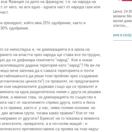
 във Франция са дело на французи, т.е. на народа на
т от него, но все едно - едната част от народа гази или
Цена: 24.9
част.
момиче Мек
малки дами
ра президент, който има 25% одобрение, както и
плетен,...
 30% одобрение.
виж в clody
о се напоследък е, че демокрацията е в криза на
рането на властта чрез народа ще става все по-трудно,
дно да се дефинира понятието "народ". Коя е онази
населяващите дадена територия като "народ"? Не ви ли
 нещо вече започва да е самата територията и почти
 естаблишмънта да реши този проблем чрез създаване
оатлантически ценности") се провалят, но предлаганите
не към националните държави също ще се провалят и
амяната на една разделителна линия с друга не решава
блем, а именно това, че демокрацията по същество е
ната част от населението спрямо друга, която е била
а го приема, както е у нас, няма големи колизии, но
 две активни групи, тогава какво правим? Коя от тях
 направен от другата? Брексит ни го показва в момента
и атентатите, превратите, а в по-голям мащаб - и
литическото противопоставяне са проява на този недъг