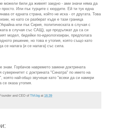
не можели били да живеят заедно - ами значи няма да
 просто. Или пък турците с кюрдите. Ей ти тук една
инава от едната страна, който не иска - от другата. Това
изии, но като се разберат къде е тази граница
 Украйна или пък Сирия, политическата в случая с
ката в случая със САЩ), ще продължат да са си
ият модел, бидейки по-идеологизиран, предполага
едното решение, но това е утопия, която също като
а се налага (и се налага) със сила.
е знам. Горбачов навремето замени доктрината
я суверенитет с доктрината "Синатра" по името на
ay", която най-общо звучеше като "всеки да си намери
а се оказа утопия.
Founder and CEO
of
TiVi.bg
at
16:39
и: