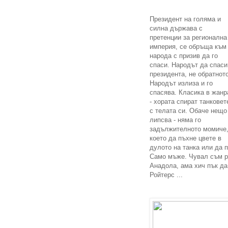
Президент на голяма и
силна държава с
претенции за регионална
империя, се обръща към
народа с призив да го
спаси. Народът да спаси
президента, не обратното
Народът излиза и го
спасява. Класика в жанр
- хората спират танковет
с телата си. Обаче нещо
липсва - няма го
задължителното момиче
което да пъхне цвете в
дулото на танка или да 
Само мъже. Чувал съм р
Анадола, ама хич пък да
Ройтерс ...