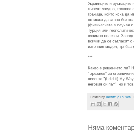
Украинците и руснаците 
живеят заедно, толкова е
граница, който иска да м
не може да стане без кол
(физическата в случая с
Турция или геополитичес
взаимно полезни. Западн
всички да се съгласят с 
източния модел, трябва д
***
Какво е решението ли? Н
"Брежнев" за ограничени
песента "(I did it) My W
неговия си път", но и тов
Posted by
Димитър Ганчев
,
Няма коментар