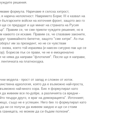
чуждите решения.
 имаме формула. Наричаме я селска хитрост,
 я нарича нелоялност. Навремето Борис III е казвал на
и българските войски на източния фронт, защото ако го
и ще се предадат и ще минат на страната на Русия
ър". Правим се, че сме приели чуждите решения, но в
м каквото си искаме. Правим се, че спазваме законите,
друг трамвайното билетче, защото "сме хитри". Аз пък
зборът им за президент, но не се чувствам
 онова, което той изразява (и наесен сигурно пак ще се
ор). Борисов пък се прави, че не е емоционално
и че няма да направи "флотилия". После ще я направи,
е лентичката на платноходка.
чни модела - прост от запад и сложен от изток.
инствена идеология, която да е възможно най-проста,
 възможно най-много хора. Бих я формулирал като
и да живеем все по-добре, а различията са вредни -
йто твърди друго, е враг на демокрацията". Източният,
нещо, също не е успешен. Него бих го формулирал като
 да ни се получи да живеем заедно и ще си стоим
на границата, но можем да си бъдем полезни".