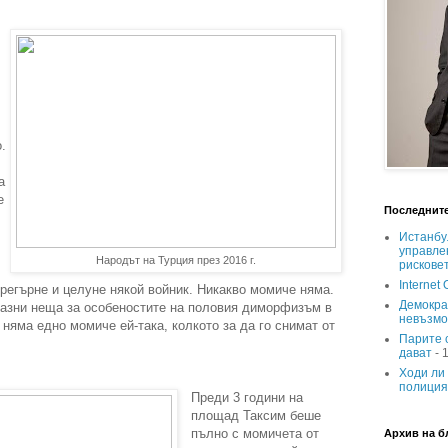
.
а
е
Последните
Истанбу
управле
,
Народът на Турция през 2016 г.
рискове
Internet 
прегърне и целуне някой войник. Никакво момиче няма.
Демокра
азни неща за особеностите на половия диморфизъм в
невъзм
 няма едно момиче ей-така, колкото за да го снимат от
Парите с
дават
- 
Ходи ли 
полиция
Преди 3 години на
площад Таксим беше
пълно с момичета от
Архив на б