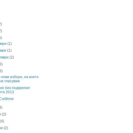
2)
2)
5)
мври
(1)
мври
(1)
ември
(2)
6)
3)
 нови избори, на които
не гласувам
не бих подкрепил
рта 2013
Сwithme
4)
л
(2)
(4)
ри
(2)