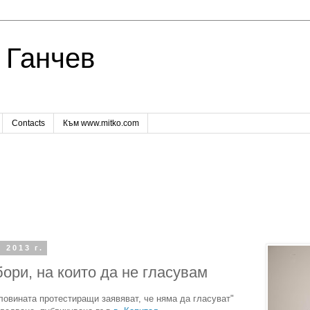
 Ганчев
Contacts
Към www.mitko.com
 2013 г.
ори, на които да не гласувам
оловината протестиращи заявяват, че няма да гласуват"