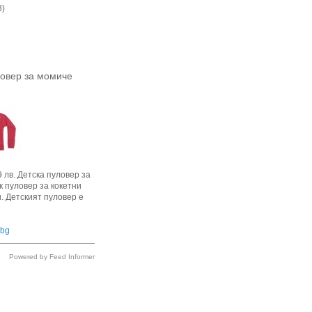
3)
ловер за момиче
9 лв. Детска пуловер за
 пуловер за кокетни
. Детският пуловер е
.bg
Powered by Feed Informer