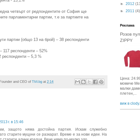
ента - 13,1%
►
2012
(1
►
2011
(4)
 една четвърт от редпондентите от София ще
ните парламентарни партии, т.е за партиите на
Реклама
Розов пу
уги партии (общо 13 на брой) – 38 респонденти
ZIPPY
– 117 респонденти – 52%
2 респонденти – 5,3 %
Цена: 24.9
Founder and CEO
of
TiVi.bg
at
2:14
момиче Мек
малки дами
плетен,...
виж в clody
013 г. в 15:46
ам, защото няма достойна партия. Искам служебно
ато старите муцуни се разкарат. Време е за нови идеи. На
т старите алчни крадци. Вече няма по-малко зло.