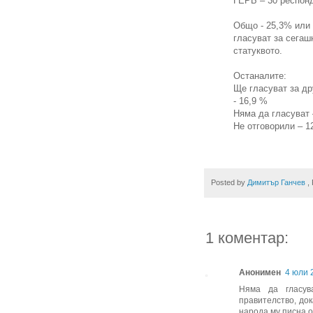
ГЕРБ – 30 респонд
Общо - 25,3% или
гласуват за сегаш
статуквото.
Останалите:
Ще гласуват за др
- 16,9 %
Няма да гласуват 
Не отговорили – 1
Posted by
Димитър Ганчев
,
1 коментар:
Анонимен
4 юли 2
Няма да гласув
правителство, док
народа му писна о