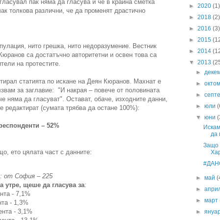
 гласувал пак няма да гласува и че в крайна сметка
►
2020
(1)
чак толкова различни, че да променят драстично
►
2018
(2)
►
2016
(3)
►
2015
(1
ипулация, нито грешка, нито недоразумение. Вестник
►
2014
(1
Кюранов са достатъчно авторитетни и освен това са
▼
2013
(2
ители на протестите.
►
деке
актирал статията по искане на Деян Кюранов. Махнат е
►
окто
лзвам за заглавие: "И накрая – повече от половината
►
септ
че няма да гласуват". Остават, обаче, изходните данни,
►
юли
(
се редактират (сумата трябва да остане 100%):
▼
юни
(
 респонденти – 52%
Искам
да 
Защо 
що, ето цялата част с данните:
Ха
#ДАН
: от София – 225
►
май
(
а утре, щеше да гласува за
:
►
апри
нта - 7,1%
►
март
та - 1,3%
ента - 3,1%
►
януа