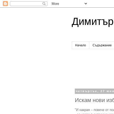
Димитър
Начало
Съдържание
четвъртък, 27 юни
Искам нови изб
"И накрая – повече от п