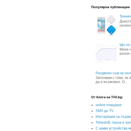
Популярни публикации
Технич
Докато
начини
Що се 
Мине н
разни 
Раздвоен съм за онл
Започвам с това, че
да е възможно. О...
От блога на TiVi.bg:
online плащане
SMS до TV
Инструкции за първ
Timeshift, пауза и з
С какви устройства м