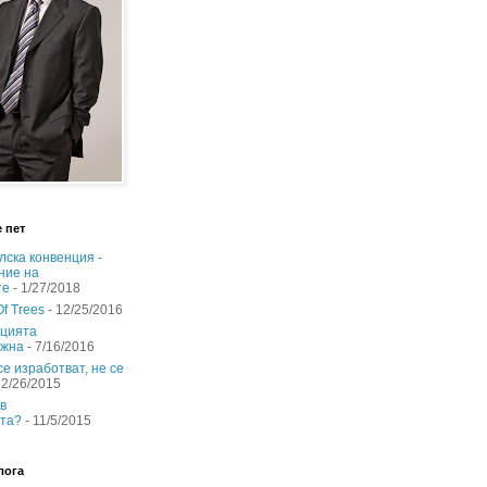
 пет
лска конвенция -
ние на
те
- 1/27/2018
Of Trees
- 12/25/2016
цията
ожна
- 7/16/2016
е изработват, не се
12/26/2015
в
та?
- 11/5/2015
лога