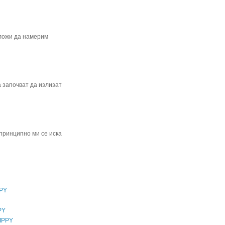
аложи да намерим
а започват да излизат
 принципно ми се иска
PPY
PY
ZIPPY