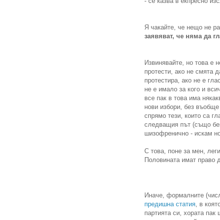
- се казва в екпресно и
Я чакайте, че нещо не р
заявяват, че няма да г
Извинявайте, но това е 
протести, ако не смята д
протестира, ако не е гла
не е имало за кого и вси
все пак в това има някак
нови избори, без въобще
спрямо тези, които са гл
следващия път (също без
шизофренично - искам нов
С това, поне за мен, ле
Половината имат право д
Иначе, формалните (чис
предишна статия
, в коя
партията си, хората пак 