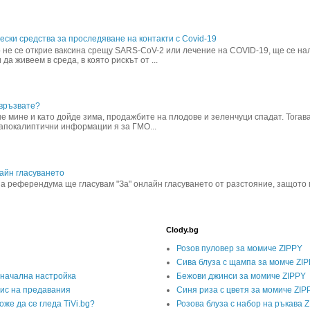
ески средства за проследяване на контакти с Covid-19
 не се открие ваксина срещу SARS-CoV-2 или лечение на COVID-19, ще се н
 да живеем в среда, в която рискът от ...
връзвате?
е мине и като дойде зима, продажбите на плодове и зеленчуци спадат. Тогав
апокалиптични информации я за ГМО...
айн гласуването
 на референдума ще гласувам "За" онлайн гласуването от разстояние, защото
Clody.bg
Розов пуловер за момиче ZIPPY
Сива блуза с щампа за момче ZI
оначална настройка
Бежови джинси за момиче ZIPPY
апис на предавания
Синя риза с цветя за момиче ZIP
оже да се гледа TiVi.bg?
Розова блуза с набор на ръкава 