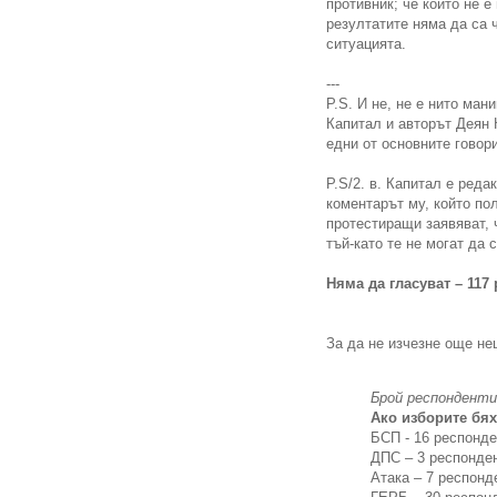
противник; че който не е
резултатите няма да са 
ситуацията.
---
P.S. И не, не е нито ман
Капитал и авторът Деян 
едни от основните говор
P.S/2. в. Капитал е ред
коментарът му, който по
протестиращи заявяват, 
тъй-като те не могат да 
Няма да гласуват – 117
За да не изчезне още не
Брой респонденти
Ако изборите бях
БСП - 16 респонде
ДПС – 3 респонден
Атака – 7 респонд