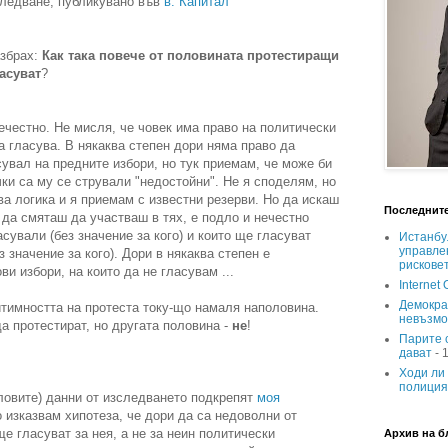
зследване, публикувано във
в. Капитал
азбрах:
Как така повече от половината протестиращи
ласуват
?
нечестно. Не мисля, че човек има право на политически
а гласува. В някаква степен дори няма право да
сувал на предните избори, но тук приемам, че може би
чки са му се стрували "недостойни". Не я споделям, но
ва логика и я приемам с известни резерви. Но да искаш
Последните
 да смяташ да участваш в тях, е подло и нечестно
асували (без значение за кого) и които ще гласуват
Истанбу
управле
 значение за кого). Дори в някаква степен е
рискове
и избори, на които да не гласувам ...
Internet 
Демокра
гитимността на протеста току-що намаля наполовина.
невъзм
а протестират, но другата половина -
не
!
Парите с
дават
- 
Ходи ли 
полиция
ловите) данни от изследването подкрепят
моя
то изказвам хипотеза, че дори да са недоволни от
ще гласуват за нея, а не за неин политически
Архив на б